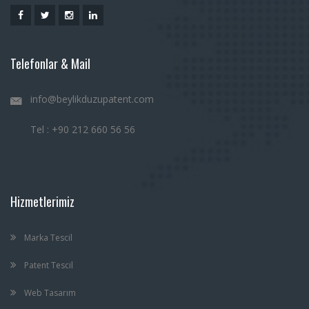
Telefonlar & Mail
info@beylikduzupatent.com
Tel : +90 212 660 56 56
Hizmetlerimiz
Marka Tescil
Patent Tescil
Web Tasarım