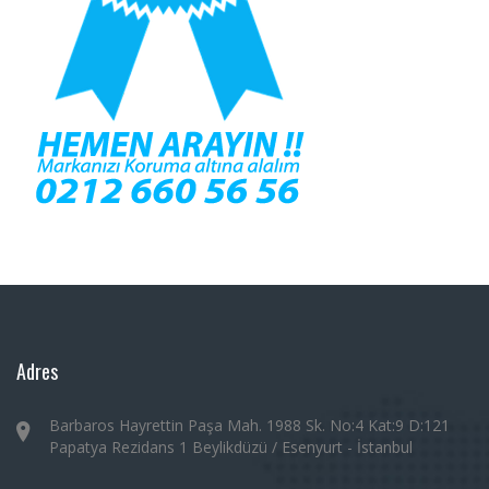
Adres
Barbaros Hayrettin Paşa Mah. 1988 Sk. No:4 Kat:9 D:121
Papatya Rezidans 1 Beylikdüzü / Esenyurt - İstanbul